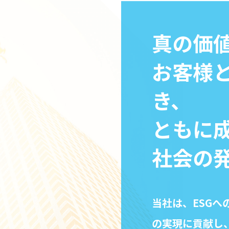
真の価
お客様
き、
ともに
社会の
当社は、ESG
の実現に貢献し