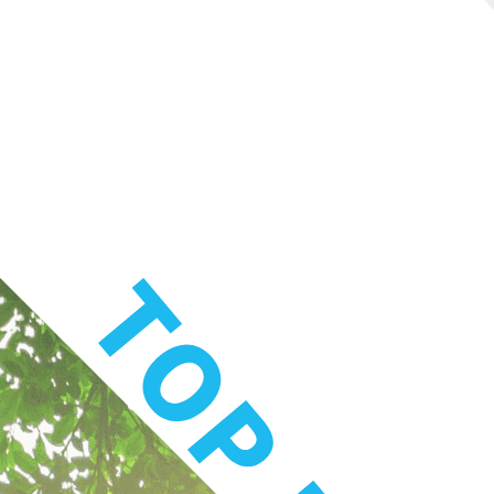
月31日
DX
データ活用
AI