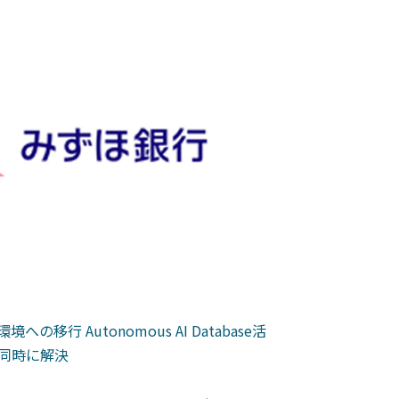
行 Autonomous AI Database活
年間500超の試
同時に解決
け集客力の高い