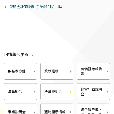
説明会録画映像（19分19秒）
IR情報へ戻る
有価証券報告
IR基本方針
業績推移
書
経営計画説明
決算短信
決算説明会
会
統合報告書・
事業説明会
適時開示情報