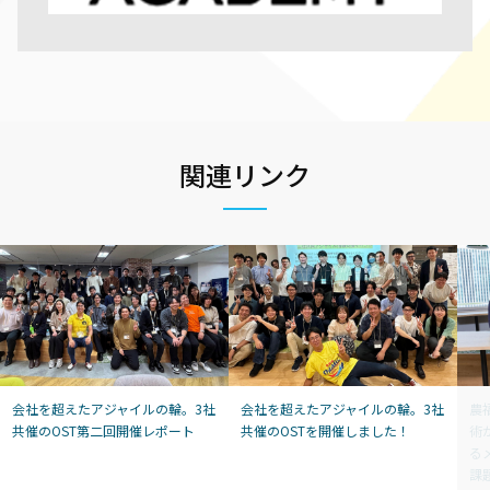
関連リンク
会社を超えたアジャイルの輪。3社
会社を超えたアジャイルの輪。3社
農
共催のOST第二回開催レポート
共催のOSTを開催しました！
術
る
課