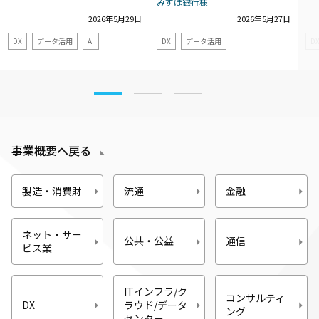
みずほ銀行様
2026年5月29日
2026年5月27日
DX
データ活用
AI
DX
データ活用
D
事業概要へ戻る
製造・消費財
流通
金融
ネット・サー
公共・公益
通信
ビス業
ITインフラ/ク
コンサルティ
DX
ラウド/データ
ング
センター