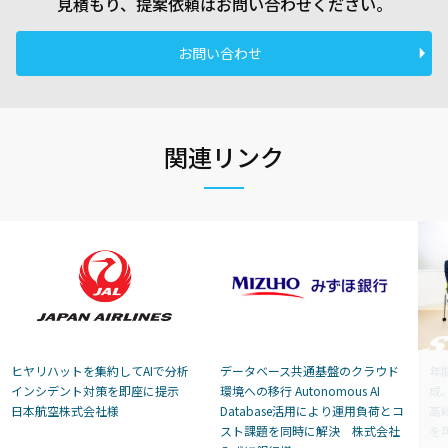
見積もり、提案依頼はお問い合わせください。
お問い合わせ
関連リンク
ヒヤリハットを集約してAIで分析
データベース共通基盤のクラウド
年
インシデント対策を即座に提示
環境への移行 Autonomous AI
成
日本航空株式会社様
Database活用により運用負荷とコ
高
スト課題を同時に解決 株式会社
を