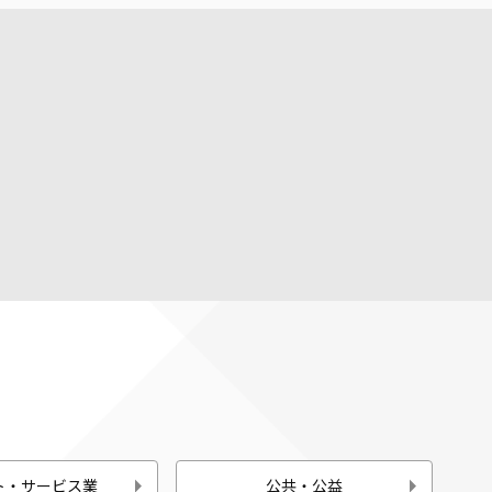
。
ト・サービス業
公共・公益