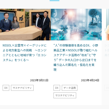
NSSOL×出雲市×イーグリッドに
“人”の体験価値を高めるDX、小野
シ
よる地方創生への挑戦 ～エンジ
薬品工業×NSSOLが取り組むヘル
ト自
ニアとともに地域が育つ「エコシ
スケアデータ活用の“攻め”と“守
員
ステム」をつくる～
り” データの入口から出口までを
織り込んだ匿名化・仮名化を実
現
2023年5月31日
2023年4月24日
DX
サステナビリティ
DX
データ活用
D
サステナビリティ