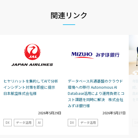
関連リンク
ヒヤリハットを集約してAIで分析
データベース共通基盤のクラウド
年
インシデント対策を即座に提示
環境への移行 Autonomous AI
成
日本航空株式会社様
Database活用により運用負荷とコ
高
スト課題を同時に解決 株式会社
を
みずほ銀行様
2026年5月29日
2026年5月27日
DX
データ活用
AI
DX
データ活用
D