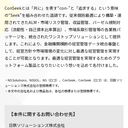
ConSeekとは「共に」を表す“con-”と「追求する」という意味
の“Seek”を組み合わせた造語です。従来個別最適により構築・運
用されてきたALM・市場リスク管理、収益管理、バーゼル規制対
応（流動性・自己資本比率算出）、市場系取引管理等の各業務パ
ッケージを、統合されたワンストップソリューションとして提供
します。これにより、金融機関横断の経営管理データ統合基盤と
して、経営方針や市場環境の変化に対し最適な経営管理を実現す
ることが可能となります。最適な経営管理を実現するためのプラ
ットフォーム製品となりたいという想いを込めて名付けました。
・NS Solutions、NSSOL、NS（ロゴ）、ConSeek、ConSeek（ロゴ）は、日鉄ソリ
ューションズ株式会社の登録商標です。
・本文中の会社名および商品名は、各社の商標または登録商標です。
【本件に関するお問い合わせ先】
日鉄ソリューションズ株式会社