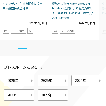
インシデント対策を即座に提示
環境への移行 Autonomous AI
成
日本航空株式会社様
Database活用により運用負荷とコ
高
スト課題を同時に解決 株式会社
を
みずほ銀行様
2026年5月29日
2026年5月27日
DX
データ活用
AI
DX
データ活用
D
プレスルームに戻る
2026年
2025年
2024年
2023年
2022年