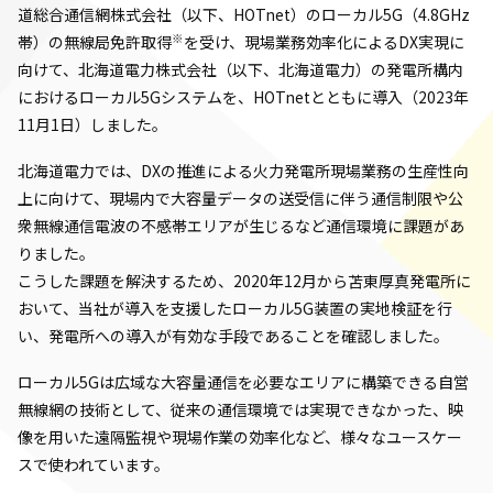
道総合通信網株式会社（以下、HOTnet）のローカル5G（4.8GHz
※
帯）の無線局免許取得
を受け、現場業務効率化によるDX実現に
向けて、北海道電力株式会社（以下、北海道電力）の発電所構内
におけるローカル5Gシステムを、HOTnetとともに導入（2023年
11月1日）しました。
北海道電力では、DXの推進による火力発電所現場業務の生産性向
上に向けて、現場内で大容量データの送受信に伴う通信制限や公
衆無線通信電波の不感帯エリアが生じるなど通信環境に課題があ
りました。
こうした課題を解決するため、2020年12月から苫東厚真発電所に
おいて、当社が導入を支援したローカル5G装置の実地検証を行
い、発電所への導入が有効な手段であることを確認しました。
ローカル5Gは広域な大容量通信を必要なエリアに構築できる自営
無線網の技術として、従来の通信環境では実現できなかった、映
像を用いた遠隔監視や現場作業の効率化など、様々なユースケー
スで使われています。