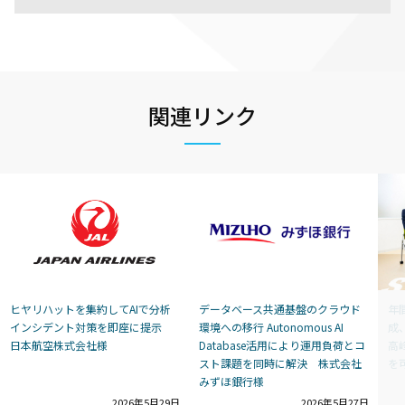
関連リンク
ヒヤリハットを集約してAIで分析
データベース共通基盤のクラウド
年
インシデント対策を即座に提示
環境への移行 Autonomous AI
成
日本航空株式会社様
Database活用により運用負荷とコ
高
スト課題を同時に解決 株式会社
を
みずほ銀行様
2026年5月29日
2026年5月27日