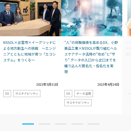
NSSOL×出雲市×イーグリッドに
“人”の体験価値を高めるDX、小野
シ
よる地方創生への挑戦 ～エンジ
薬品工業×NSSOLが取り組むヘル
ト自
ニアとともに地域が育つ「エコシ
スケアデータ活用の“攻め”と“守
員
ステム」をつくる～
り” データの入口から出口までを
織り込んだ匿名化・仮名化を実
現
2023年5月31日
2023年4月24日
DX
サステナビリティ
DX
データ活用
D
サステナビリティ