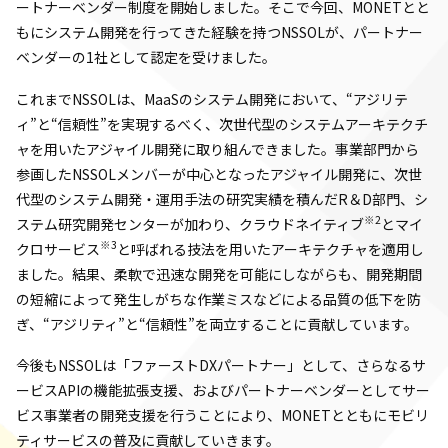
ートナーベンダー制度を開始しました。そこで今回、MONETとと
もにシステム開発を行ってきた経験を持つNSSOLが、パートナー
ベンダーの1社として認定を受けました。
これまでNSSOLは、MaaSのシステム開発において、“アジリテ
ィ”と“信頼性”を実現するべく、次世代型のシステムアーキテクチ
ャを用いたアジャイル開発に取り組んできました。事業部門から
参画したNSSOLメンバーが中心となったアジャイル開発に、次世
代型のシステム開発・運用手法の研究実績を積んだR＆D部門、シ
※2
ステム研究開発センターが加わり、クラウドネイティブ
とマイ
※3
クロサービス
と呼ばれる技法を用いたアーキテクチャを適用し
ました。結果、柔軟で迅速な開発を可能にしながらも、開発期間
の短縮によって発生しがちな作業ミスなどによる品質の低下を防
ぎ、“アジリティ”と“信頼性”を両立することに貢献しています。
今後もNSSOLは「ファーストDXパートナー」として、さらなるサ
ービスAPIの機能拡張支援、およびパートナーベンダーとしてサー
ビス事業者の開発支援を行うことにより、MONETとともにモビリ
ティサービスの普及に貢献していきます。