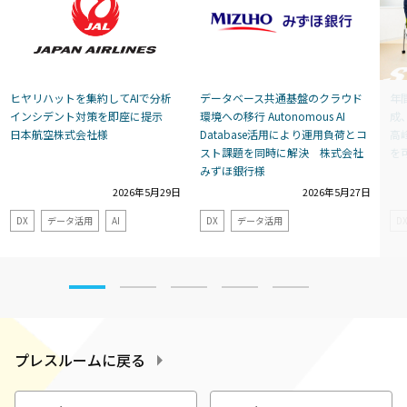
ヒヤリハットを集約してAIで分析
データベース共通基盤のクラウド
年
インシデント対策を即座に提示
環境への移行 Autonomous AI
成
日本航空株式会社様
Database活用により運用負荷とコ
高
スト課題を同時に解決 株式会社
を
みずほ銀行様
2026年5月29日
2026年5月27日
DX
データ活用
AI
DX
データ活用
D
プレスルームに戻る