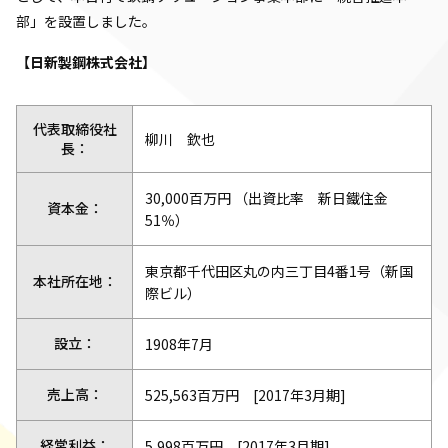
部」を設置しました。
【日新製鋼株式会社】
代表取締役社
柳川 欽也
長：
30,000百万円 （出資比率 新日鐵住金
資本金：
51％）
東京都千代田区丸の内三丁目4番1号（新国
本社所在地：
際ビル）
設立：
1908年7月
売上高：
525,563百万円 [2017年3月期]
経常利益：
5,998百万円 [2017年3月期]