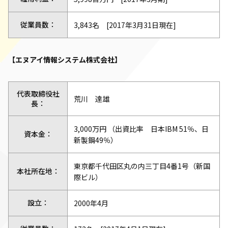
従業員数：
3,843名 [2017年3月31日現在]
【エヌアイ情報システム株式会社】
代表取締役社
荒川 達雄
長：
3,000万円 （出資比率 日本IBM 51％、日
資本金：
新製鋼49％）
東京都千代田区丸の内三丁目4番1号（新国
本社所在地：
際ビル）
設立：
2000年4月