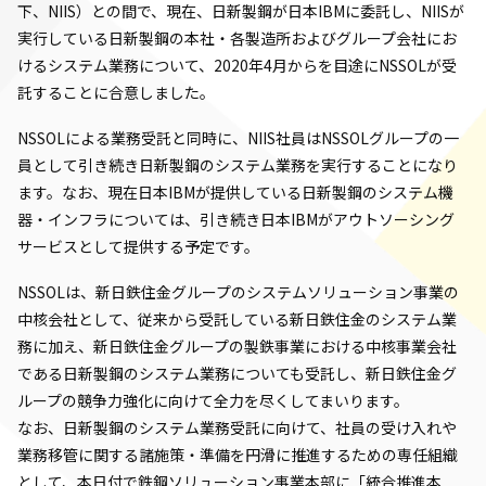
下、NIIS）との間で、現在、日新製鋼が日本IBMに委託し、NIISが
実行している日新製鋼の本社・各製造所およびグループ会社にお
けるシステム業務について、2020年4月からを目途にNSSOLが受
託することに合意しました。
NSSOLによる業務受託と同時に、NIIS社員はNSSOLグループの一
員として引き続き日新製鋼のシステム業務を実行することになり
ます。なお、現在日本IBMが提供している日新製鋼のシステム機
器・インフラについては、引き続き日本IBMがアウトソーシング
サービスとして提供する予定です。
NSSOLは、新日鉄住金グループのシステムソリューション事業の
中核会社として、従来から受託している新日鉄住金のシステム業
務に加え、新日鉄住金グループの製鉄事業における中核事業会社
である日新製鋼のシステム業務についても受託し、新日鉄住金グ
ループの競争力強化に向けて全力を尽くしてまいります。
なお、日新製鋼のシステム業務受託に向けて、社員の受け入れや
業務移管に関する諸施策・準備を円滑に推進するための専任組織
として、本日付で鉄鋼ソリューション事業本部に「統合推進本