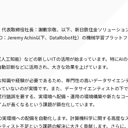
、代表取締役社長：謝敷宗敬、以下、新日鉄住金ソリューショ
CEO：Jeremy Achin以下、DataRobot社）の機械学習プラ
（人工知能）などの新しいITの活用が始まっています。特にAI
自動診断などに活用され、大きな効果を上げています。
な知識や経験が必要であるため、専門性の高いデータサイエン
めていないのが実情です。また、データサイエンティストの下
試行錯誤を要する、実環境へ配備・運用の環境構築や新たなコ
イムが長くなるという課題が顕在化しています。
モデルの実環境への配備を自動化します。計算機科学に関する高度
ティスト不足という課題の解決に大きく貢献します。さらに、Da