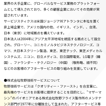
業界の大手企業に、グローバルなサービス業務のプラットフォー
ムとして導入されており、多くの顧客企業においてその効果が実
証されています。
サービジスティクスは米国ジョージア州アトランタに本社を置く
非上場企業で、アメリカ国内の他、イギリス、インド、、台湾、
日本（東京）に地域拠点を構えています。
日本法人は2004年にアジア太平洋地域を統括する拠点として設立
され、グローリー、コニカミノルタビジネステクノロジーズ、コ
マツ、大日本スクリーン製造、東芝、東芝テック、東芝メディカル
システムズ、ニコン、日立メディコ、日立国際電気、LG電子（韓
国）、ファウンダー・テクノロジー（中国）（敬称略、順不同）
などのお客様のアフターサービスの取り組みを支援しています。
●株式会社牧野技術サービスについて
牧野技術サービスは「クオリティー・ファースト」を合言葉に、
最先端のサービスをお客様に提供することを目的とし、"マザーマ
シン"のパイオニアである株式会社牧野フライス製作所のメンテナ
ンス部門が1977年に分離独立して生まれた、アフターサービス専