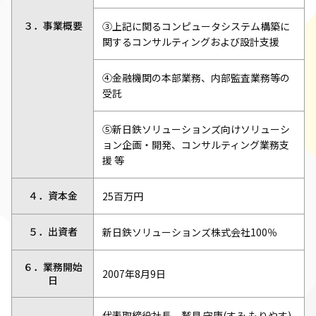
３．事業概要
③上記に関るコンピュータシステム構築に
関するコンサルティングおよび設計支援
④金融機関の本部業務、内部監査業務等の
受託
⑤新日鉄ソリューションズ向けソリューシ
ョン企画・開発、コンサルティング業務支
援 等
４．資本金
25百万円
５．出資者
新日鉄ソリューションズ株式会社100％
６．業務開始
2007年8月9日
日
代表取締役社長 鷲見 守康(すみ もりやす)