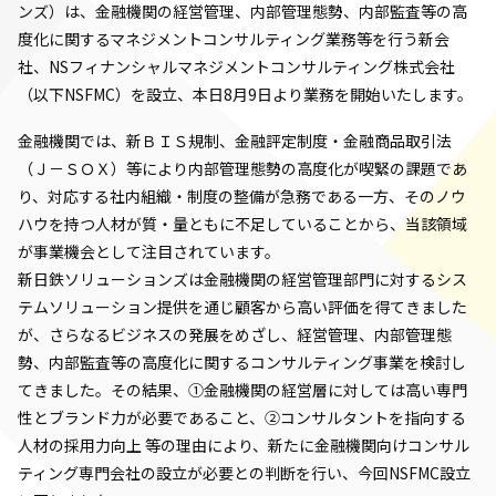
ンズ）は、金融機関の経営管理、内部管理態勢、内部監査等の高
度化に関するマネジメントコンサルティング業務等を行う新会
社、NSフィナンシャルマネジメントコンサルティング株式会社
（以下NSFMC）を設立、本日8月9日より業務を開始いたします。
金融機関では、新ＢＩＳ規制、金融評定制度・金融商品取引法
（Ｊ－ＳＯＸ）等により内部管理態勢の高度化が喫緊の課題であ
り、対応する社内組織・制度の整備が急務である一方、そのノウ
ハウを持つ人材が質・量ともに不足していることから、当該領域
が事業機会として注目されています。
新日鉄ソリューションズは金融機関の経営管理部門に対するシス
テムソリューション提供を通じ顧客から高い評価を得てきました
が、さらなるビジネスの発展をめざし、経営管理、内部管理態
勢、内部監査等の高度化に関するコンサルティング事業を検討し
てきました。その結果、①金融機関の経営層に対しては高い専門
性とブランド力が必要であること、②コンサルタントを指向する
人材の採用力向上 等の理由により、新たに金融機関向けコンサル
ティング専門会社の設立が必要との判断を行い、今回NSFMC設立