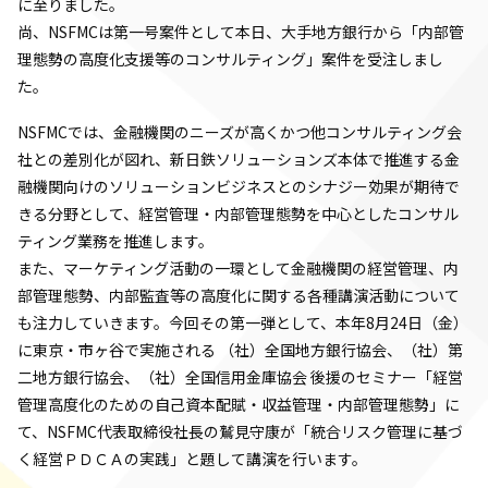
に至りました。
尚、NSFMCは第一号案件として本日、大手地方銀行から「内部管
理態勢の高度化支援等のコンサルティング」案件を受注しまし
た。
NSFMCでは、金融機関のニーズが高くかつ他コンサルティング会
社との差別化が図れ、新日鉄ソリューションズ本体で推進する金
融機関向けのソリューションビジネスとのシナジー効果が期待で
きる分野として、経営管理・内部管理態勢を中心としたコンサル
ティング業務を推進します。
また、マーケティング活動の一環として金融機関の経営管理、内
部管理態勢、内部監査等の高度化に関する各種講演活動について
も注力していきます。今回その第一弾として、本年8月24日（金）
に東京・市ヶ谷で実施される （社）全国地方銀行協会、（社）第
二地方銀行協会、（社）全国信用金庫協会 後援のセミナー「経営
管理高度化のための自己資本配賦・収益管理・内部管理態勢」に
て、NSFMC代表取締役社長の鷲見守康が「統合リスク管理に基づ
く経営ＰＤＣＡの実践」と題して講演を行います。