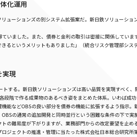
一体化運用
ソリューションズの別システム拡張案だ。新日鉄ソリューション
得ていました。また、債券と金利の取引は密接に関係していま
できるというメリットもありました」（統合リスク管理部シス
を実現
タートする。新日鉄ソリューションズは高い品質を実現すべく、開
トの各段階で作る成果物のあるべき姿をまとめた体系。いわば成
理機能などOBSの良い部分を債券の機能に拡張するよう指示。
OBSの通常の追加開発と同時並行という困難な条件の下で実
クトの難易度が下がりますが、業務部門からの改定要望を止め
プロジェクトの推進・管理に当たった株式会社日本総合研究所