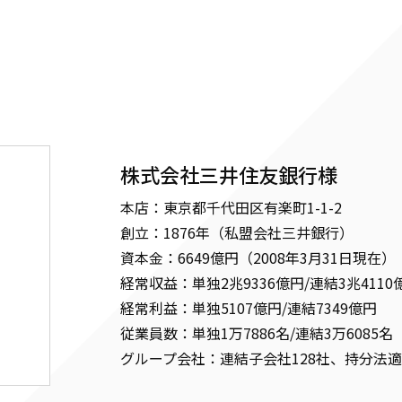
株式会社三井住友銀行様
本店：東京都千代田区有楽町1-1-2
創立：1876年（私盟会社三井銀行）
資本金：6649億円（2008年3月31日現在）
経常収益：単独2兆9336億円/連結3兆4110
経常利益：単独5107億円/連結7349億円
従業員数：単独1万7886名/連結3万6085名
グループ会社：連結子会社128社、持分法適