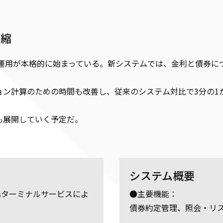
短縮
に運用が本格的に始まっている。新システムでは、金利と債券
ン計算のための時間も改善し、従来のシステム対比で3分の1か
も展開していく予定だ。
システム概要
wsターミナルサービスによ
●主要機能：
債券約定管理、照会・リ