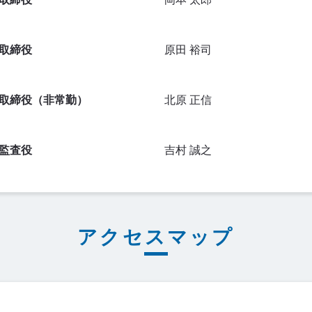
取締役
原田 裕司
取締役（非常勤）
北原 正信
監査役
吉村 誠之
アクセスマップ