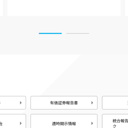
移
有価証券報告書
統合報
会
適時開示情報
ク