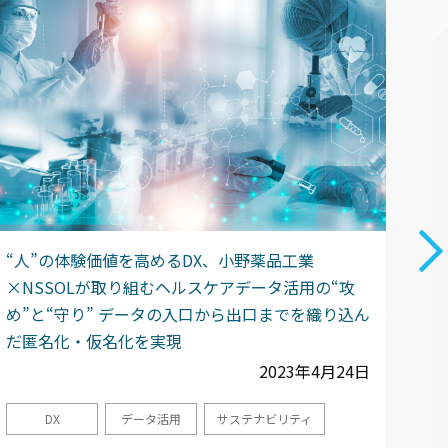
“人”の体験価値を高めるDX、小野薬品工業
シス
×NSSOLが取り組むヘルスケアデータ活用の“攻
AI
め”と“守り” データの入口から出口までを織り込ん
だ匿名化・仮名化を実現
2023年4月24日
DX
データ活用
サステナビリティ