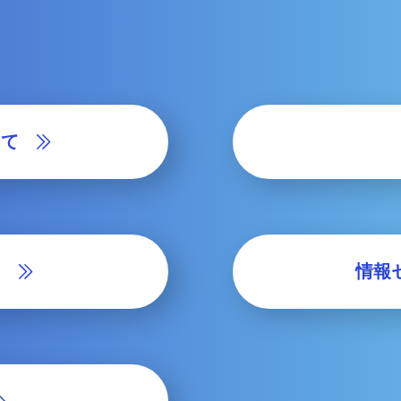
って
ー
情報